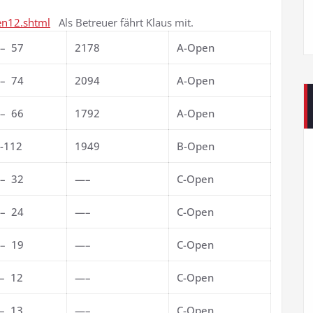
en12.shtml
Als Betreuer fährt Klaus mit.
 – 57
2178
A-Open
 – 74
2094
A-Open
 – 66
1792
A-Open
 -112
1949
B-Open
 – 32
—–
C-Open
 – 24
—–
C-Open
 – 19
—–
C-Open
– 12
—–
C-Open
– 13
—–
C-Open