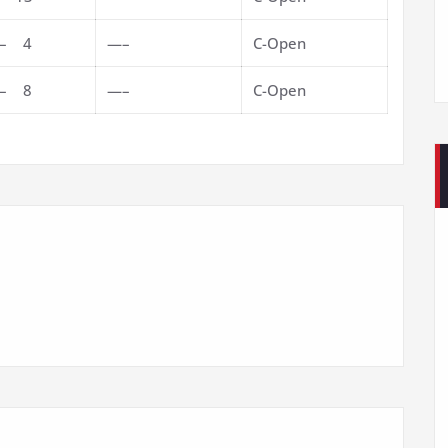
 – 4
—–
C-Open
 – 8
—–
C-Open