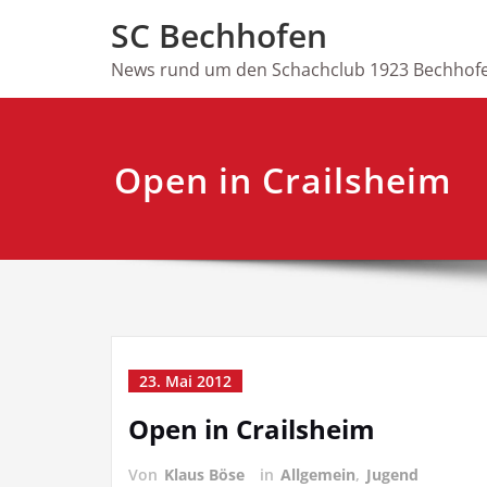
Skip
SC Bechhofen
to
content
News rund um den Schachclub 1923 Bechhofe
Open in Crailsheim
23. Mai 2012
Open in Crailsheim
Von
Klaus Böse
in
Allgemein
,
Jugend