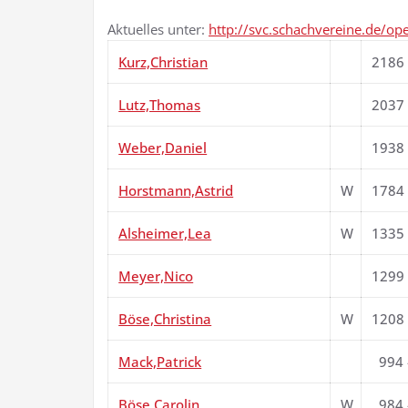
Aktuelles unter:
http://svc.schachvereine.de/op
Kurz,Christian
2186
Lutz,Thomas
2037
Weber,Daniel
1938
Horstmann,Astrid
W
1784
Alsheimer,Lea
W
1335
Meyer,Nico
1299
Böse,Christina
W
1208
Mack,Patrick
994 
Böse,Carolin
W
984 