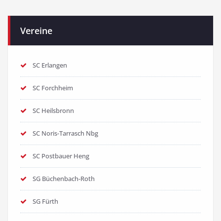
Vereine
SC Erlangen
SC Forchheim
SC Heilsbronn
SC Noris-Tarrasch Nbg
SC Postbauer Heng
SG Büchenbach-Roth
SG Fürth