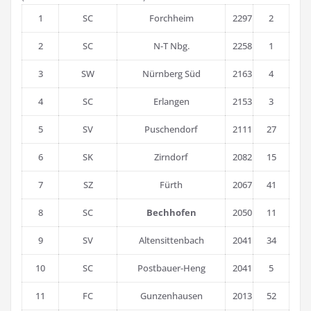
1
SC
Forchheim
2297
2
2
SC
N-T Nbg.
2258
1
3
SW
Nürnberg Süd
2163
4
4
SC
Erlangen
2153
3
5
SV
Puschendorf
2111
27
6
SK
Zirndorf
2082
15
7
SZ
Fürth
2067
41
8
SC
Bechhofen
2050
11
9
SV
Altensittenbach
2041
34
10
SC
Postbauer-Heng
2041
5
11
FC
Gunzenhausen
2013
52