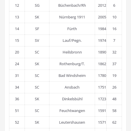
12
SG
Büchenbach/Rh
2012
6
13
SK
Nürnberg 1911
2005
10
14
SF
Fürth
1984
16
15
SV
Lauf/Pegn.
1974
7
20
SC
Heilsbronn
1890
32
24
SK
Rothenburg/T.
1862
37
31
SC
Bad Windsheim
1780
19
34
SC
Ansbach
1751
26
36
SK
Dinkelsbühl
1723
48
51
SC
Feuchtwangen
1591
58
52
SK
Leutershausen
1571
62