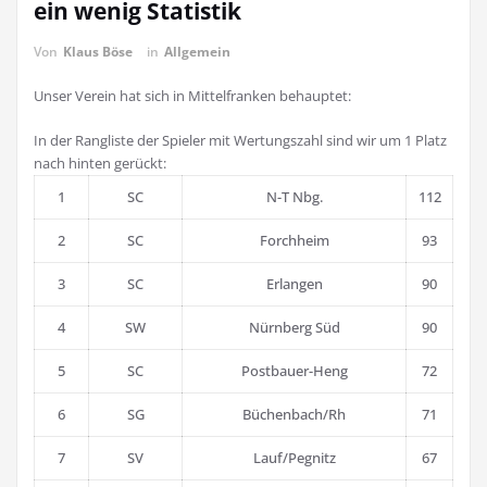
ein wenig Statistik
Von
Klaus Böse
in
Allgemein
Unser Verein hat sich in Mittelfranken behauptet:
In der Rangliste der Spieler mit Wertungszahl sind wir um 1 Platz
nach hinten gerückt:
1
SC
N-T Nbg.
112
2
SC
Forchheim
93
3
SC
Erlangen
90
4
SW
Nürnberg Süd
90
5
SC
Postbauer-Heng
72
6
SG
Büchenbach/Rh
71
7
SV
Lauf/Pegnitz
67