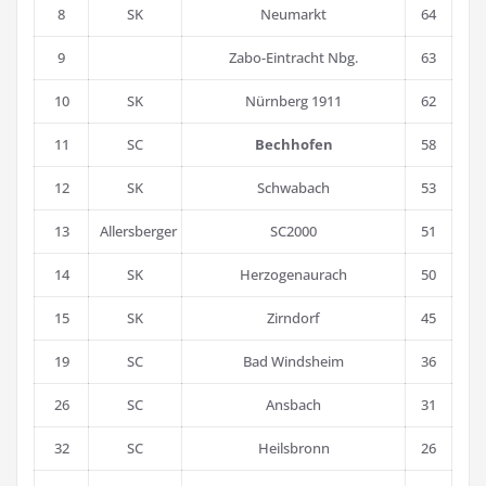
8
SK
Neumarkt
64
9
Zabo-Eintracht Nbg.
63
10
SK
Nürnberg 1911
62
11
SC
Bechhofen
58
12
SK
Schwabach
53
13
Allersberger
SC2000
51
14
SK
Herzogenaurach
50
15
SK
Zirndorf
45
19
SC
Bad Windsheim
36
26
SC
Ansbach
31
32
SC
Heilsbronn
26