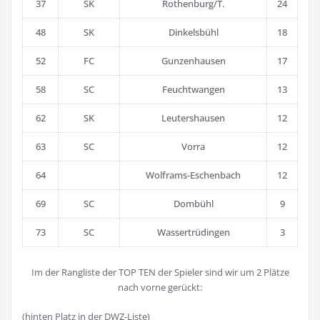
37
SK
Rothenburg/T.
24
48
SK
Dinkelsbühl
18
52
FC
Gunzenhausen
17
58
SC
Feuchtwangen
13
62
SK
Leutershausen
12
63
SC
Vorra
12
64
Wolframs-Eschenbach
12
69
SC
Dombühl
9
73
SC
Wassertrüdingen
3
Im der Rangliste der TOP TEN der Spieler sind wir um 2 Plätze
nach vorne gerückt:
(hinten Platz in der DWZ-Liste)