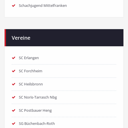
Schachjugend Mittelfranken
Vereine
SC Erlangen
SC Forchheim
SC Heilsbronn
SC Noris-Tarrasch Nbg
SC Postbauer Heng
SG Büchenbach-Roth