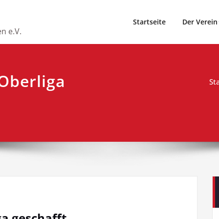
Startseite
Der Verein
n e.V.
 Oberliga
St
ga geschafft