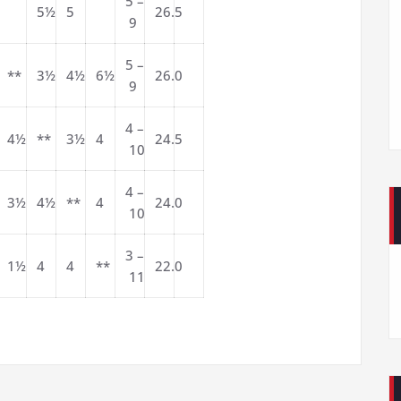
5 –
5½
5
26.5
9
5 –
**
3½
4½
6½
26.0
9
4 –
4½
**
3½
4
24.5
10
4 –
3½
4½
**
4
24.0
10
3 –
1½
4
4
**
22.0
11