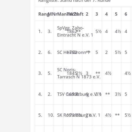
Rangliste: Stand nach der 7. Runde
Rang
MNr
Mannschaft
TWZ
1
2
3
4
5
6
SpVgg. Zabo-
1.
3.
1862
**
5½
4
4½
4
Eintracht N e.V. 1
2.
6.
SC Heilsbronn 1
1752
**
5
2
5½
5
SC Noris-
3.
5.
1845
2½
3
**
4½
4½
Tarrasch N 1873 e.V.
4.
2.
TSV Cadolzburg e.V. 1
1693
4
6
3½
**
3½
5
5.
10.
SK Rothenburg e.V. 1
1731
3½
2½
4½
**
5½