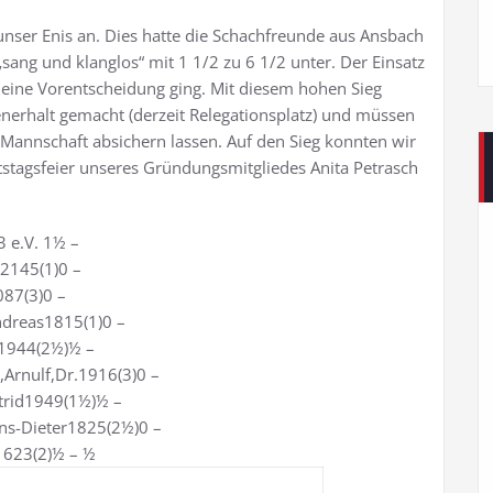
nser Enis an. Dies hatte die Schachfreunde aus Ansbach
ang und klanglos“ mit 1 1/2 zu 6 1/2 unter. Der Einsatz
 eine Vorentscheidung ging. Mit diesem hohen Sieg
enerhalt gemacht (derzeit Relegationsplatz) und müssen
 Mannschaft absichern lassen. Auf den Sieg konnten wir
stagsfeier unseres Gründungsmitgliedes Anita Petrasch
 e.V. 1½ –
s2145(1)0 –
87(3)0 –
ndreas1815(1)0 –
1944(2½)½ –
rnulf,Dr.1916(3)0 –
trid1949(1½)½ –
ns-Dieter1825(2½)0 –
t1623(2)½ – ½