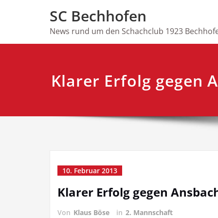
Skip
SC Bechhofen
to
content
News rund um den Schachclub 1923 Bechhofe
Klarer Erfolg gegen 
10. Februar 2013
Klarer Erfolg gegen Ansbac
Von
Klaus Böse
in
2. Mannschaft