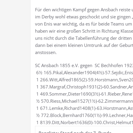
Für den wichtigen Kampf gegen Ansbach reiste u
im Derby wohl etwas geschockt und sie gingen „s
von Enis war wichtig, da es für beide Teams um
haben wir eine großen Schritt in Richtung Klass
uns nicht durch die Tabellenführung der dritten
dann bei einem kleinen Umtrunk auf der Geburt
anstossen.
SC Ansbach 1855 e.V. gegen SC Bechhofen 1923
6½ 165.Pikal,Alexander1904(4½)-57.Sejdic,Eni
1 266.Witt,Alfred1865(2)-59.Horstmann,Sven20
1 367.Margraf,Christoph1931(2)-60.Sandner,A
1 469.Sommer,Dieter1690(3½)-61.Rieber,Rene
½ 570.Riess,Michael1527(1½)-62.Zimmermann,A
1 671.Lemke,Richard1408(1)-63.Horstmann,As
½ 772.Block,Bernhard1760(1½)-99.Lechner,Ha
1 8139.Ditt,Norbert1636(0)-100.Christ,Helmu