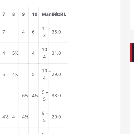
7
8
9
10
Man.Pkt.
Brt.P
H.
11 –
7
4
6
35.0
3
10 –
4
5½
4
31.0
4
10 –
5
4½
5
29.0
4
9 –
6½
4½
33.0
5
9 –
4½
4
4½
29.0
5