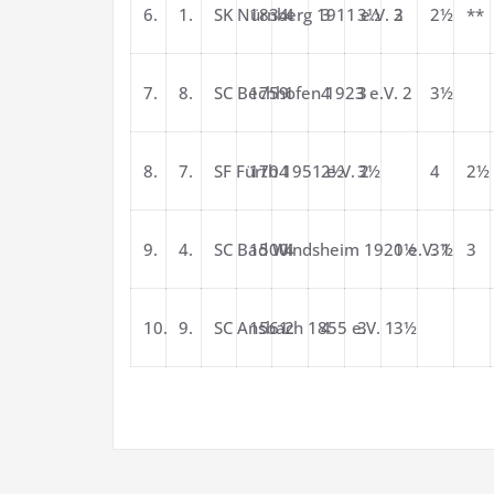
6.
1.
SK Nürnberg 1911 e.V. 2
1834
4
3
3½
3
2½
**
7.
8.
SC Bechhofen 1923 e.V. 2
1759
1
4
3
3½
8.
7.
SF Fürth 1951 e.V. 2
1704
2½
3½
4
2½
9.
4.
SC Bad Windsheim 1920 e.V. 1
1500
4
1½
3½
3
10.
9.
SC Ansbach 1855 e.V. 1
1561
2
4
3
3½