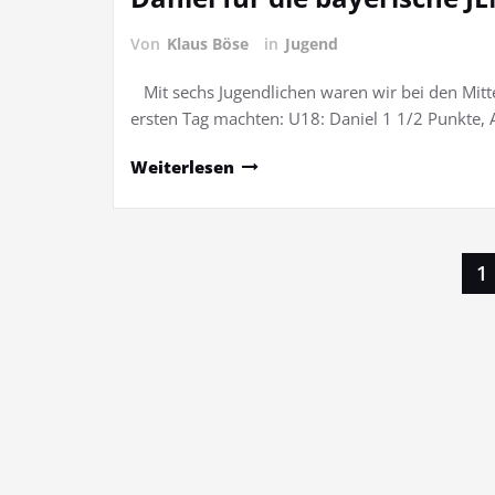
Von
Klaus Böse
in
Jugend
Mit sechs Jugendlichen waren wir bei den Mitte
ersten Tag machten: U18: Daniel 1 1/2 Punkte,
Weiterlesen
Seitennummerierung
1
der
Beiträge