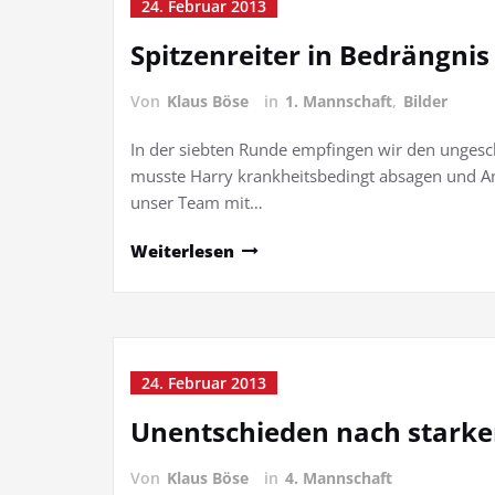
24. Februar 2013
Spitzenreiter in Bedrängnis
Von
Klaus Böse
in
1. Mannschaft
,
Bilder
In der siebten Runde empfingen wir den ungesc
musste Harry krankheitsbedingt absagen und A
unser Team mit…
Weiterlesen
24. Februar 2013
Unentschieden nach starke
Von
Klaus Böse
in
4. Mannschaft