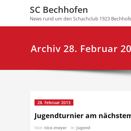
Skip
SC Bechhofen
to
content
News rund um den Schachclub 1923 Bechhofe
Archiv 28. Februar 2
28. Februar 2013
Jugendturnier am nächste
Von
nico.meyer
in
Jugend