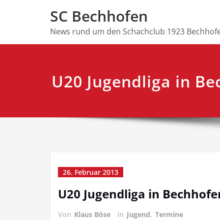
Skip
SC Bechhofen
to
content
News rund um den Schachclub 1923 Bechhofe
U20 Jugendliga in B
26. Februar 2013
U20 Jugendliga in Bechhofe
Von
Klaus Böse
in
Jugend
,
Termine