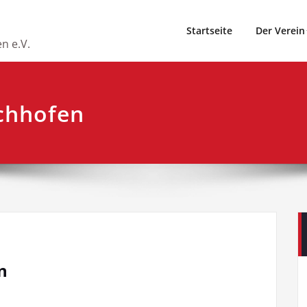
Startseite
Der Verein
n e.V.
echhofen
n