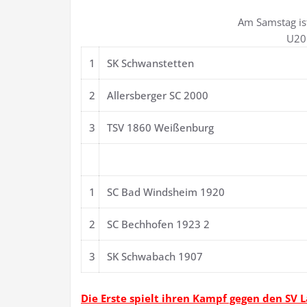
Am Samstag is
U20 
1
SK Schwanstetten
2
Allersberger SC 2000
3
TSV 1860 Weißenburg
1
SC Bad Windsheim 1920
2
SC Bechhofen 1923 2
3
SK Schwabach 1907
Die Erste spielt ihren Kampf gegen den SV L