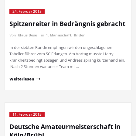
24. Februar 2013
Spitzenreiter in Bedrängnis gebracht
Von
Klaus Böse
in
1. Mannschaft
,
Bilder
In der siebten Runde empfingen wir den ungeschlagenen
Tabellenführer vom SC Erlangen. Am Vortag musste Harry
krankheitsbedingt absagen und Andreas sprang kurzerhand ein.
Nach 2 Stunden war unser Team mit…
Weiterlesen
11. Februar 2013
Deutsche Amateurmeisterschaft in
Köln/Brühl