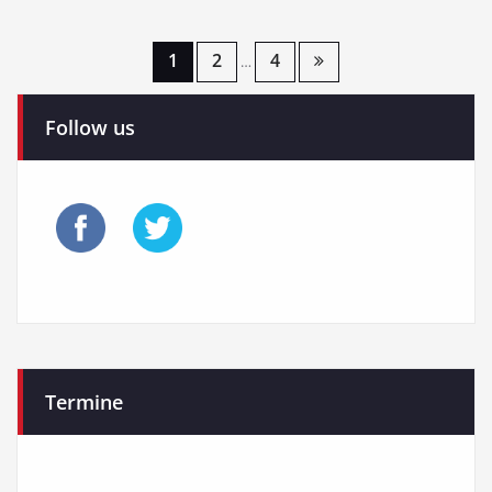
Seitennummerierung
1
2
4
…
der
Follow us
Beiträge
Termine