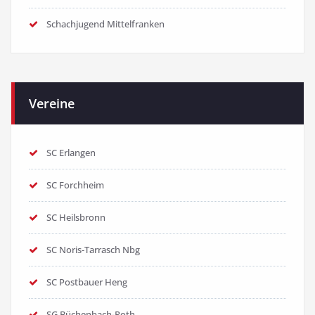
Schachjugend Mittelfranken
Vereine
SC Erlangen
SC Forchheim
SC Heilsbronn
SC Noris-Tarrasch Nbg
SC Postbauer Heng
SG Büchenbach-Roth