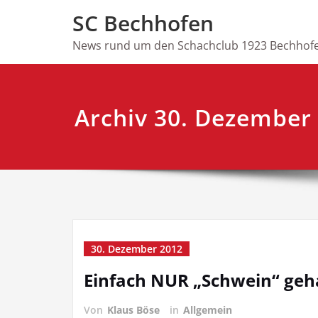
Skip
SC Bechhofen
to
content
News rund um den Schachclub 1923 Bechhofe
Archiv 30. Dezember
30. Dezember 2012
Einfach NUR „Schwein“ geh
Von
Klaus Böse
in
Allgemein