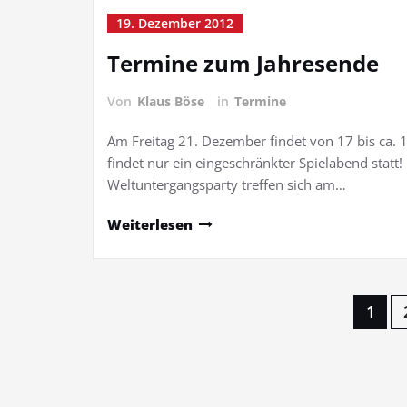
19. Dezember 2012
Termine zum Jahresende
Von
Klaus Böse
in
Termine
Am Freitag 21. Dezember findet von 17 bis ca. 1
findet nur ein eingeschränkter Spielabend stat
Weltuntergangsparty treffen sich am…
Weiterlesen
Seitennummerierung
1
der
Beiträge