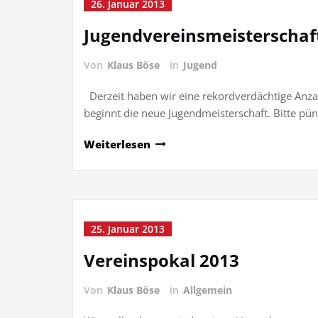
26. Januar 2013
Jugendvereinsmeisterschaf
Von
Klaus Böse
in
Jugend
Derzeit haben wir eine rekordverdächtige An
beginnt die neue Jugendmeisterschaft. Bitte p
Weiterlesen
25. Januar 2013
Vereinspokal 2013
Von
Klaus Böse
in
Allgemein