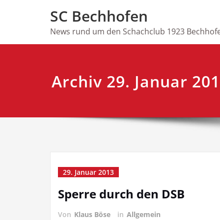
Skip
SC Bechhofen
to
content
News rund um den Schachclub 1923 Bechhofe
Archiv 29. Januar 20
29. Januar 2013
Sperre durch den DSB
Von
Klaus Böse
in
Allgemein