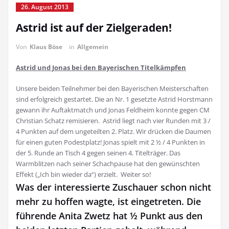
26. August 2013
Astrid ist auf der Zielgeraden!
Von
Klaus Böse
in
Allgemein
Astrid und Jonas bei den Bayerischen Titelkämpfen
Unsere beiden Teilnehmer bei den Bayerischen Meisterschaften
sind erfolgreich gestartet. Die an Nr. 1 gesetzte Astrid Horstmann
gewann ihr Auftaktmatch und Jonas Feldheim konnte gegen CM
Christian Schatz remisieren. Astrid liegt nach vier Runden mit 3 /
4 Punkten auf dem ungeteilten 2. Platz. Wir drücken die Daumen
für einen guten Podestplatz! Jonas spielt mit 2 ½ / 4 Punkten in
der 5. Runde an Tisch 4 gegen seinen 4. Titelträger. Das
Warmblitzen nach seiner Schachpause hat den gewünschten
Effekt („Ich bin wieder da“) erzielt. Weiter so!
Was der interessierte Zuschauer schon nicht
mehr zu hoffen wagte, ist eingetreten. Die
führende Anita Zwetz hat ½ Punkt aus den