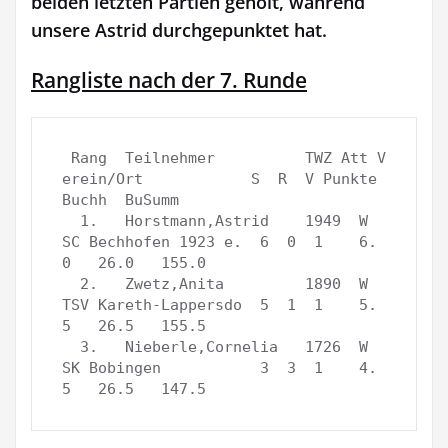
beiden letzten Partien geholt, während
unsere Astrid durchgepunktet hat.
Rangliste nach der 7. Runde
 Rang  Teilnehmer          TWZ Att V
erein/Ort            S  R  V Punkte  
Buchh  BuSumm

  1.   Horstmann,Astrid    1949  W  
SC Bechhofen 1923 e.  6  0  1    6.
0   26.0   155.0

  2.   Zwetz,Anita         1890  W  
TSV Kareth-Lappersdo  5  1  1    5.
5   26.5   155.5

  3.   Nieberle,Cornelia   1726  W  
SK Bobingen           3  3  1    4.
5   26.5   147.5