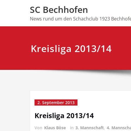
Skip
SC Bechhofen
to
content
News rund um den Schachclub 1923 Bechhofe
Kreisliga 2013/14
2. September 2013
Kreisliga 2013/14
Von
Klaus Böse
in
3. Mannschaft
,
4. Mannscha