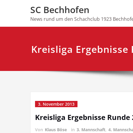
Skip
SC Bechhofen
to
content
News rund um den Schachclub 1923 Bechhofe
Kreisliga Ergebnisse
3. November 2013
Kreisliga Ergebnisse Runde 
Von
Klaus Böse
in
3. Mannschaft
,
4. Mannscha