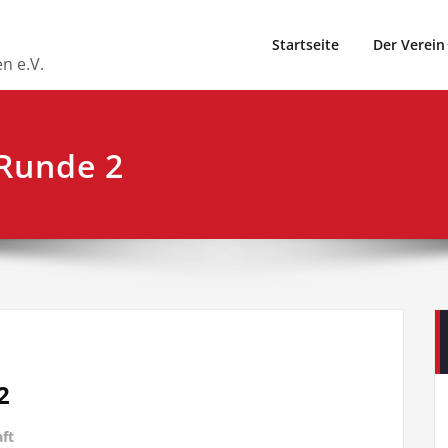
Startseite
Der Verein
n e.V.
 Runde 2
2
ft