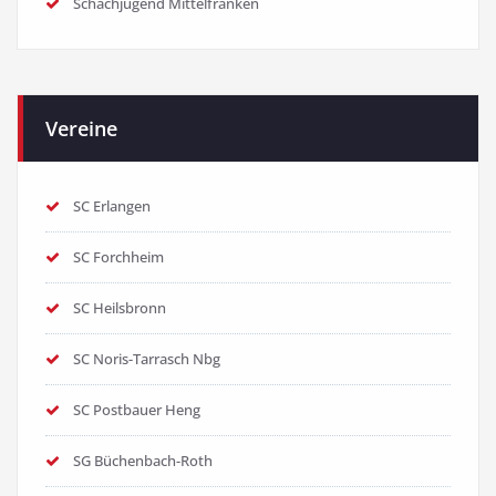
Schachjugend Mittelfranken
Vereine
SC Erlangen
SC Forchheim
SC Heilsbronn
SC Noris-Tarrasch Nbg
SC Postbauer Heng
SG Büchenbach-Roth