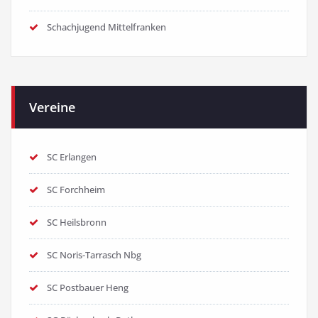
Schachjugend Mittelfranken
Vereine
SC Erlangen
SC Forchheim
SC Heilsbronn
SC Noris-Tarrasch Nbg
SC Postbauer Heng