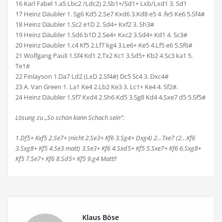
16 Karl Fabel 1.a5 Lbc2 /Ldc2) 2.Sb1+/Sd1+ Lxb/Lxd1 3. Sd1
17 Heinz Däubler 1. Sg6 Kd5 2.Se7 Kxd6 3.Kd8 e5 4 .fe5 Ke6 5.Sf4#
18 Heinz Däubler 1.Sc2 e1D 2. Sd4+ Kxf2 3. Sh3#
19 Heinz Däubler 1.Sd6 b1D 2.Se4+ Kxc2 3.Sd4+ Kd1 4. Sc3#
20 Heinz Däubler 1.c4 Kf5 2.Lf7 kg4 3.Le6+ Ke5 4.Lf5 e6 5.Sf6#
21 Wolfgang Pauli 1.Sf4 Kd1 2.Tx2 Kc1 3.Sd5+ Kb2 4 Sc3 ka1 5.
Te1#
22 Finlayson 1.Da7 Ld2 (LxD 2.Sf4#) Dc5 Sc4 3. Dxc4#
23 A. Van Green 1. La1 Ke4 2.Lb2 Ke3 3. Lc1+ Ke4 4. Sf2#.
24 Heinz Däubler 1.Sf7 Kxd4 2.Sh6 Kd5 3.Sg8 Kd4 4.Sxe7 d5 5.Sf5#
Lösung zu „So schön kann Schach sein“:
1.Df5+ Kxf5 2.Se7+ (nicht 2.Se3+ Kf6 3.Sg4+ Dxg4) 2…Txe7 (2…Kf6
3.Sxg8+ Kf5 4.Se3 matt) 3.Se3+ Kf6 4.Sxd5+ Kf5 5.Sxe7+ Kf6 6.Sxg8+
Kf5 7.Se7+ Kf6 8.Sd5+ Kf5 9.g4 Matt!!
Klaus Böse