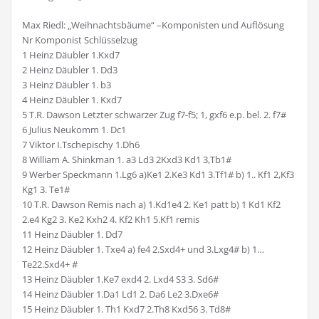
Max Riedl: „Weihnachtsbäume“ –Komponisten und Auflösung
Nr Komponist Schlüsselzug
1 Heinz Däubler 1.Kxd7
2 Heinz Däubler 1. Dd3
3 Heinz Däubler 1. b3
4 Heinz Däubler 1. Kxd7
5 T.R. Dawson Letzter schwarzer Zug f7-f5; 1, gxf6 e.p. bel. 2. f7#
6 Julius Neukomm 1. Dc1
7 Viktor I.Tschepischy 1.Dh6
8 William A. Shinkman 1. a3 Ld3 2Kxd3 Kd1 3,Tb1#
9 Werber Speckmann 1.Lg6 a)Ke1 2.Ke3 Kd1 3.Tf1# b) 1.. Kf1 2,Kf3
Kg1 3. Te1#
10 T.R. Dawson Remis nach a) 1.Kd1e4 2. Ke1 patt b) 1 Kd1 Kf2
2.e4 Kg2 3. Ke2 Kxh2 4. Kf2 Kh1 5.Kf1 remis
11 Heinz Däubler 1. Dd7
12 Heinz Däubler 1. Txe4 a) fe4 2.Sxd4+ und 3.Lxg4# b) 1…
Te22.Sxd4+ #
13 Heinz Däubler 1.Ke7 exd4 2. Lxd4 S3 3. Sd6#
14 Heinz Däubler 1.Da1 Ld1 2. Da6 Le2 3.Dxe6#
15 Heinz Däubler 1. Th1 Kxd7 2.Th8 Kxd56 3. Td8#