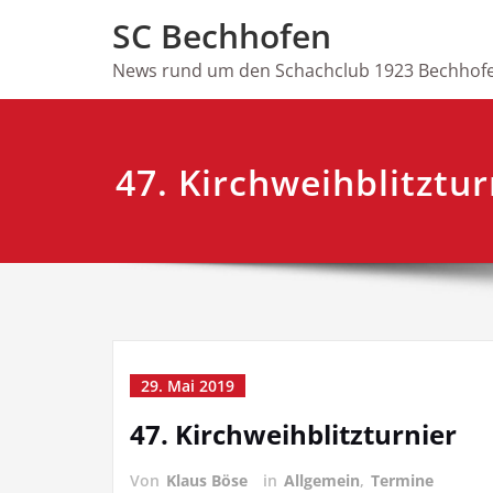
Skip
SC Bechhofen
to
content
News rund um den Schachclub 1923 Bechhofe
47. Kirchweihblitztur
29. Mai 2019
47. Kirchweihblitzturnier
Von
Klaus Böse
in
Allgemein
,
Termine