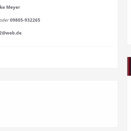
ike Meyer
oder
09805-932265
72@web.de