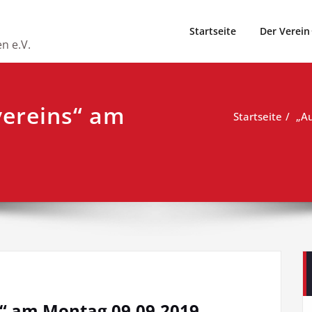
Startseite
Der Verein
n e.V.
vereins“ am
Startseite
„A
s“ am Montag 09.09.2019