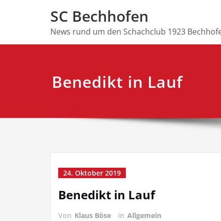
Skip
SC Bechhofen
to
content
News rund um den Schachclub 1923 Bechhofe
Benedikt in Lauf
24. Oktober 2019
Benedikt in Lauf
Von
Klaus Böse
in
Allgemein