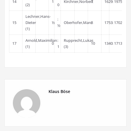
14
1
Kirchner,Norbert
7
1629
: 1975
(2)
0
Lechner,Hans-
:
15
Dieter
½
Oberhofer,Marc
8
1753
: 1702
½
(1)
Arnold,Maximilian
:
Rupprecht,Lukas
17
0
10
1340
: 1713
(1)
1
(3)
Klaus Böse