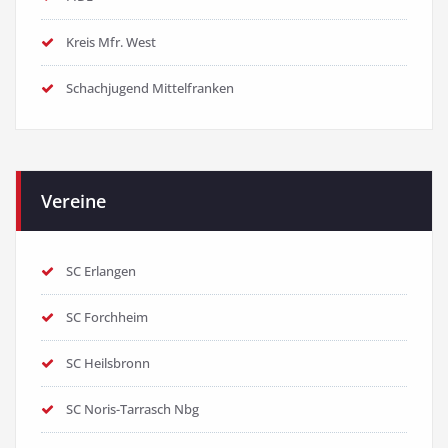
Kreis Mfr. West
Schachjugend Mittelfranken
Vereine
SC Erlangen
SC Forchheim
SC Heilsbronn
SC Noris-Tarrasch Nbg