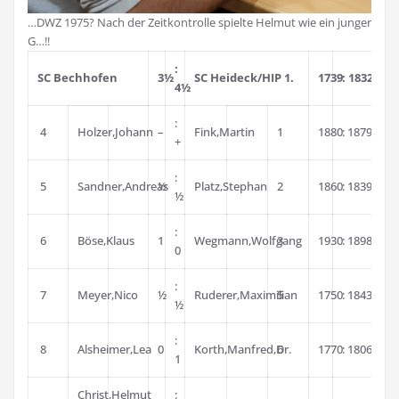
…DWZ 1975? Nach der Zeitkontrolle spielte Helmut wie ein junger
G…!!
:
SC Bechhofen
3½
SC Heideck/HIP 1.
1739
: 1832Ø
4½
:
4
Holzer,Johann
–
Fink,Martin
1
1880
: 1879
+
:
5
Sandner,Andreas
½
Platz,Stephan
2
1860
: 1839
½
:
6
Böse,Klaus
1
Wegmann,Wolfgang
3
1930
: 1898
0
:
7
Meyer,Nico
½
Ruderer,Maximilian
5
1750
: 1843
½
:
8
Alsheimer,Lea
0
Korth,Manfred,Dr.
6
1770
: 1806
1
Christ,Helmut
: