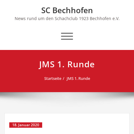
Skip
SC Bechhofen
to
content
News rund um den Schachclub 1923 Bechhofen e.V.
Schalte
Navigation
JMS 1. Runde
Startseite
JMS 1. Runde
18. Januar 2020