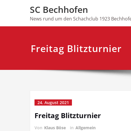
Skip
SC Bechhofen
to
content
News rund um den Schachclub 1923 Bechhofe
Freitag Blitzturnier
24. August 2021
Freitag Blitzturnier
Von
Klaus Böse
in
Allgemein