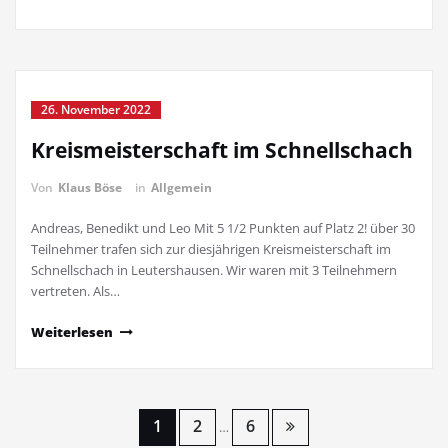
26. November 2022
Kreismeisterschaft im Schnellschach
Von
Klaus Böse
in
Allgemein
Andreas, Benedikt und Leo Mit 5 1/2 Punkten auf Platz 2! über 30
Teilnehmer trafen sich zur diesjährigen Kreismeisterschaft im
Schnellschach in Leutershausen. Wir waren mit 3 Teilnehmern
vertreten. Als…
Weiterlesen
Seitennummerierung
1
2
6
…