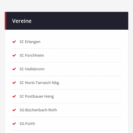
Vereine
SC Erlangen
SC Forchheim
SC Heilsbronn
SC Noris-Tarrasch Nbg
SC Postbauer Heng
SG Büchenbach-Roth
SG Fürth