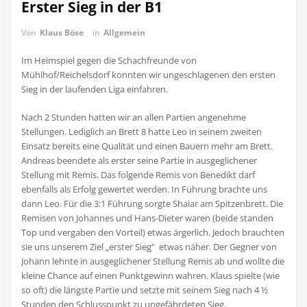
Erster Sieg in der B1
Von
Klaus Böse
in
Allgemein
Im Heimspiel gegen die Schachfreunde von
Mühlhof/Reichelsdorf konnten wir ungeschlagenen den ersten
Sieg in der laufenden Liga einfahren.
Nach 2 Stunden hatten wir an allen Partien angenehme
Stellungen. Lediglich an Brett 8 hatte Leo in seinem zweiten
Einsatz bereits eine Qualität und einen Bauern mehr am Brett.
Andreas beendete als erster seine Partie in ausgeglichener
Stellung mit Remis. Das folgende Remis von Benedikt darf
ebenfalls als Erfolg gewertet werden. In Führung brachte uns
dann Leo. Für die 3:1 Führung sorgte Shaiar am Spitzenbrett. Die
Remisen von Johannes und Hans-Dieter waren (beide standen
Top und vergaben den Vorteil) etwas ärgerlich. Jedoch brauchten
sie uns unserem Ziel „erster Sieg“ etwas näher. Der Gegner von
Johann lehnte in ausgeglichener Stellung Remis ab und wollte die
kleine Chance auf einen Punktgewinn wahren. Klaus spielte (wie
so oft) die längste Partie und setzte mit seinem Sieg nach 4 ½
Stunden den Schlusspunkt zu ungefährdeten Sieg.