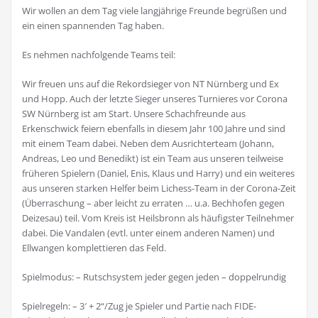
Wir wollen an dem Tag viele langjährige Freunde begrüßen und
ein einen spannenden Tag haben.
Es nehmen nachfolgende Teams teil:
Wir freuen uns auf die Rekordsieger von NT Nürnberg und Ex
und Hopp. Auch der letzte Sieger unseres Turnieres vor Corona
SW Nürnberg ist am Start. Unsere Schachfreunde aus
Erkenschwick feiern ebenfalls in diesem Jahr 100 Jahre und sind
mit einem Team dabei. Neben dem Ausrichterteam (Johann,
Andreas, Leo und Benedikt) ist ein Team aus unseren teilweise
früheren Spielern (Daniel, Enis, Klaus und Harry) und ein weiteres
aus unseren starken Helfer beim Lichess-Team in der Corona-Zeit
(Überraschung – aber leicht zu erraten … u.a. Bechhofen gegen
Deizesau) teil. Vom Kreis ist Heilsbronn als häufigster Teilnehmer
dabei. Die Vandalen (evtl. unter einem anderen Namen) und
Ellwangen komplettieren das Feld.
Spielmodus: – Rutschsystem jeder gegen jeden – doppelrundig
Spielregeln: – 3′ + 2“/Zug je Spieler und Partie nach FIDE-