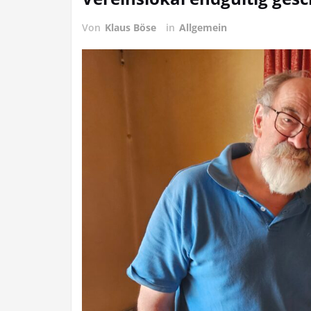
Von
Klaus Böse
in
Allgemein