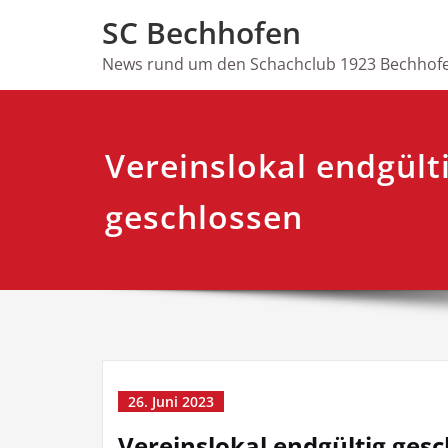
Skip
SC Bechhofen
to
content
News rund um den Schachclub 1923 Bechhofe
Vereinslokal endgült
geschlossen
26. Juni 2023
Vereinslokal endgültig ges