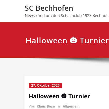
Skip
SC Bechhofen
to
content
News rund um den Schachclub 1923 Bechhofe
Halloween 🎃 Turnier
27. Oktober 2023
Halloween 🎃 Turnier
Von
Klaus Böse
in
Allgemein