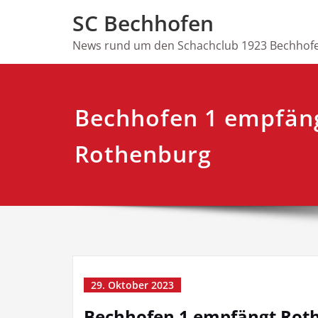
Skip
SC Bechhofen
to
content
News rund um den Schachclub 1923 Bechhofe
Bechhofen 1 empfän
Rothenburg
29. Oktober 2023
Bechhofen 1 empfängt Rot