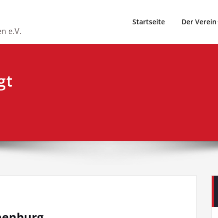
Startseite
Der Verein
n e.V.
gt
henburg