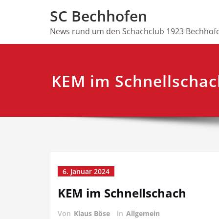
Skip
SC Bechhofen
to
content
News rund um den Schachclub 1923 Bechhofe
KEM im Schnellschac
6. Januar 2024
KEM im Schnellschach
Von
Klaus Böse
in
Allgemein