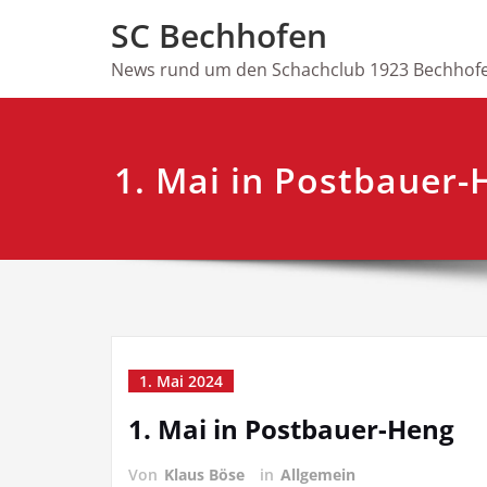
Skip
SC Bechhofen
to
content
News rund um den Schachclub 1923 Bechhofe
1. Mai in Postbauer-
1. Mai 2024
1. Mai in Postbauer-Heng
Von
Klaus Böse
in
Allgemein