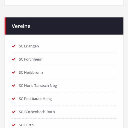
Vereine
SC Erlangen
SC Forchheim
SC Heilsbronn
SC Noris-Tarrasch Nbg
SC Postbauer Heng
SG Büchenbach-Roth
SG Fürth