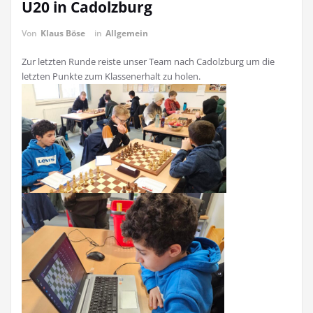
U20 in Cadolzburg
Von
Klaus Böse
in
Allgemein
Zur letzten Runde reiste unser Team nach Cadolzburg um die
letzten Punkte zum Klassenerhalt zu holen.