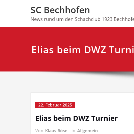
Skip
SC Bechhofen
to
content
News rund um den Schachclub 1923 Bechhofe
Elias beim DWZ Turn
22. Februar 2025
Elias beim DWZ Turnier
Von
Klaus Böse
in
Allgemein