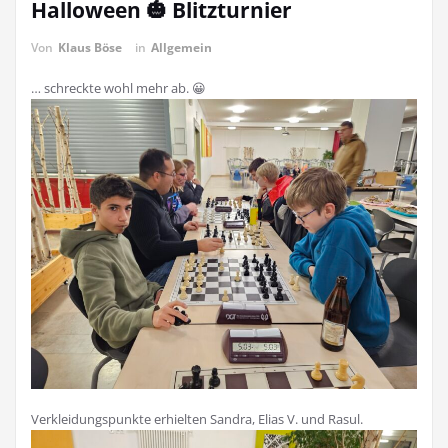
Halloween 🎃 Blitzturnier
Von
Klaus Böse
in
Allgemein
… schreckte wohl mehr ab. 😀
Verkleidungspunkte erhielten Sandra, Elias V. und Rasul.