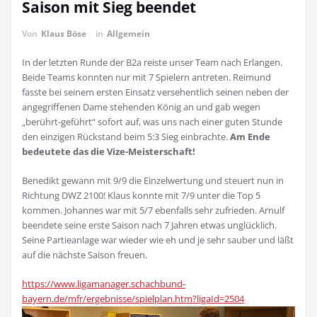
Saison mit Sieg beendet
Von
Klaus Böse
in
Allgemein
In der letzten Runde der B2a reiste unser Team nach Erlangen.
Beide Teams konnten nur mit 7 Spielern antreten. Reimund
fasste bei seinem ersten Einsatz versehentlich seinen neben der
angegriffenen Dame stehenden König an und gab wegen
„berührt-geführt“ sofort auf, was uns nach einer guten Stunde
den einzigen Rückstand beim 5:3 Sieg einbrachte.
Am Ende
bedeutete das die Vize-Meisterschaft!
Benedikt gewann mit 9/9 die Einzelwertung und steuert nun in
Richtung DWZ 2100! Klaus konnte mit 7/9 unter die Top 5
kommen. Johannes war mit 5/7 ebenfalls sehr zufrieden. Arnulf
beendete seine erste Saison nach 7 Jahren etwas unglücklich.
Seine Partieanlage war wieder wie eh und je sehr sauber und läßt
auf die nächste Saison freuen.
https://www.ligamanager.schachbund-
bayern.de/mfr/ergebnisse/spielplan.htm?ligaId=2504