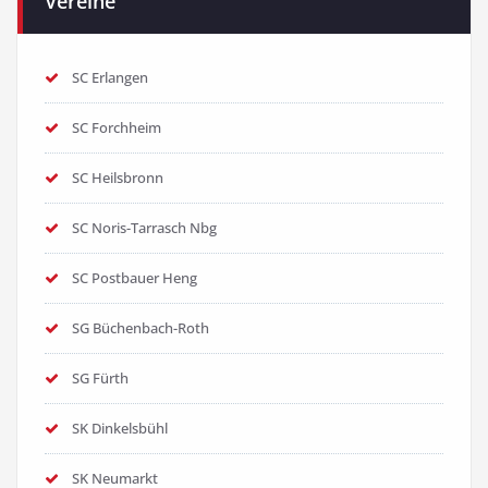
Vereine
SC Erlangen
SC Forchheim
SC Heilsbronn
SC Noris-Tarrasch Nbg
SC Postbauer Heng
SG Büchenbach-Roth
SG Fürth
SK Dinkelsbühl
SK Neumarkt