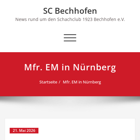
Skip
SC Bechhofen
to
content
News rund um den Schachclub 1923 Bechhofen e.V.
Schalte
Navigation
Mfr. EM in Nürnberg
Startseite
Mfr. EM in Nürnberg
21. Mai 2026