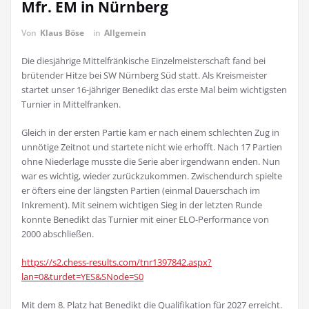
Mfr. EM in Nürnberg
Von
Klaus Böse
in
Allgemein
Die diesjährige Mittelfränkische Einzelmeisterschaft fand bei
brütender Hitze bei SW Nürnberg Süd statt. Als Kreismeister
startet unser 16-jähriger Benedikt das erste Mal beim wichtigsten
Turnier in Mittelfranken.
Gleich in der ersten Partie kam er nach einem schlechten Zug in
unnötige Zeitnot und startete nicht wie erhofft. Nach 17 Partien
ohne Niederlage musste die Serie aber irgendwann enden. Nun
war es wichtig, wieder zurückzukommen. Zwischendurch spielte
er öfters eine der längsten Partien (einmal Dauerschach im
Inkrement). Mit seinem wichtigen Sieg in der letzten Runde
konnte Benedikt das Turnier mit einer ELO-Performance von
2000 abschließen.
https://s2.chess-results.com/tnr1397842.aspx?
lan=0&turdet=YES&SNode=S0
Mit dem 8. Platz hat Benedikt die Qualifikation für 2027 erreicht.