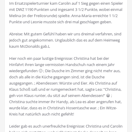
Im Ersatzspielerturnier kam Carolin auf 1 Sieg gegen einen Spieler
mit DWZ 1190 Punkten und ingesamt 3 1/2 Punkte, wobei einmal
Melina (in der Freilosrunde) spielte. Anna-Maria erreichte 1 1/2
Punkte und Leonie musste sich drei mal geschlagen geben.
Abreise: Mit gutem Gefühl haben wir uns dreimal verfahren, sind
jedoch gut angekommen. Unglaublich das es auf dem Heimweg
kaum McDonalds gab.L
Hier noch ein paar lustige Ereignisse: Christina hat bei der
Hinfahrt ihren lange vermissten Handschuh nach einem Jahr
wiedergefunden 🙂 ; Die Dusche im Zimmer ging nicht mehr aus,
doch als alle in die Küche gegangen sind, ist die Dusche
ausgegangen. ; Abendessen: Würste und Eier. Als Christina auf
Klaus Schoß saß und er rumgemeckert hat, sagte Lea: “Christina,
geh von Klaus runter, du sitzt auf seinem Abendessen!“ 😀 ;
Christina suchte immer ihr Handy, als Lea es aber angerufen hat,
wurde klar, dass es in Christina’s Hosentasche war. ; Ein Witze-
Kreis hat natürlich auch nicht gefehlt!
Leider gab es auch unerfreuliche Ereignisse: Christina und Carolin