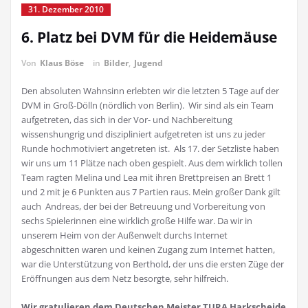
31. Dezember 2010
6. Platz bei DVM für die Heidemäuse
Von
Klaus Böse
in
Bilder
,
Jugend
Den absoluten Wahnsinn erlebten wir die letzten 5 Tage auf der
DVM in Groß-Dölln (nördlich von Berlin). Wir sind als ein Team
aufgetreten, das sich in der Vor- und Nachbereitung
wissenshungrig und diszipliniert aufgetreten ist uns zu jeder
Runde hochmotiviert angetreten ist. Als 17. der Setzliste haben
wir uns um 11 Plätze nach oben gespielt. Aus dem wirklich tollen
Team ragten Melina und Lea mit ihren Brettpreisen an Brett 1
und 2 mit je 6 Punkten aus 7 Partien raus. Mein großer Dank gilt
auch Andreas, der bei der Betreuung und Vorbereitung von
sechs Spielerinnen eine wirklich große Hilfe war. Da wir in
unserem Heim von der Außenwelt durchs Internet
abgeschnitten waren und keinen Zugang zum Internet hatten,
war die Unterstützung von Berthold, der uns die ersten Züge der
Eröffnungen aus dem Netz besorgte, sehr hilfreich.
Wir gratulieren dem Deutschen Meister TURA Harkscheide