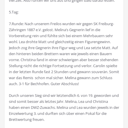
viel Zeit. Also ruhten wir uns aus und gingen bald darauf essen.
5.Tag:
7.Runde: Nach unserem Freilos wurden wir gegen SK Freiburg-
Zähringen 1887 e.V. gelost. Melina’s Gegnerin lief in die
Vorbereitung rein und fühlte sich bei einem Mehrbauern sehr
wohl. Lea drohte Matt und gleichzeitig einen Figurengewinn.
Jedoch zog ihre Gegnerin ihre Figur weg und Lea setzte Matt. Auf
den hinteren beiden Brettern waren wie jeweils einen Bauern
vorne. Christina fand in einer schwierigen aber besser stehenden
Stellung nicht die richtige Fortsetzung und verlor. Carolin spielte
in der letzten Runde fast 2 Stunden und gewann souverän. Somit
war das Remis schon mal sicher. Melina gewann zum Schluss
auch. 3-1 für Bechhofen. Guter Abschluss!
Durch unseren Sieg sind wir letztendlich 6. von 19. geworden und
sind somit besser als letztes Jahr. Melina, Lea und Christina
haben einen DWZ-Zuwachs. Melina und Lea wurden jeweils in der
Einzelwertung 3. und durften sich über einen Pokal für die
Brettwertung freuen.