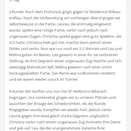
3.Runde: Nach dem Frühstück ging‘s gegen SV Muldental Wilkau-
Haßlau. Nach der Vorbereitung am vorherigen Abend gingen wir
selbstbewusst in die Partie. Leonie, die erstmalig eingesetzt
wurde, spielte eine ruhige Partie, verlor nach jedoch nach
ungenauen Zügen. Christina spielte gegen eine gute Spielerin, die
2/2 hatte. Christina hielt gut mit, machte dann jedoch einen
Fehler und verlor. Nun war nur noch ein 2-2 drinnen und Lea und
Melina gaben ihr Bestes. Lea gewann in einer für sie verlorenen
Stellung, da ihre Gegnerin einen ungenauen Zug machte und sich
zweizügig Mattsetzen ließ. Melina gewann nach einer schön
herausgespielten Partie. Das Remis war vollkommen verdient
und wir waren wieder zurück im Turnier.
4.Runde: Wir durften uns nun mit SF Heilbronn-Biberach
begnügen. Gut vorbereitet gingen wir zu unseren Plätzen und
lauschten der Ansage des Schiedsrichters. Als die Runde
freigegeben wurde, kämpften wir wieder hart. Jedoch verlor
Leonie gegen ihre etwa gleich starke Gegnerin unglücklich.
Christina verlor nach einem ungenauen Zug ihrerseits ihre Dame
und gab auf. Lea, die die unangenehmste Variante ihrer