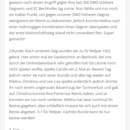
gewann nach einem Angriff gegen ihre fast 300 DWZ-stärkere
Gegnerin und SC Bechhofen lag vorne. Nun fehlte uns nur noch
ein halber Punkt, um gegen unseren DWZ-höheren Gegner
wenigstens ein Remis zu bekommen. Jedoch konnte Melina nach
einer mehrzügigen Kombination ihren Gegner überspielen und
der erste Mannschaftssieg stand nicht unverdient fest. Super
gemacht!
2.Runde: Nach unserem Sieg wurden wir zu SV Welper 1922
gelost. Hier schon mal ein Dankeschön an Berthold, der uns
durch die Onlinedatenbank sehr geholfen hat! Da Leonie noch
nicht spielen wollte, spielte Carolin ein 2. Mal an diesem Tag.
Jedoch verlor sie nach einer Stunde und alles lag wieder auf
Melina, Christina und Lea. Lea spielte ordentlich, jedoch drohte
ihr nach einem ungenauen Bauernzug der Turmverlust und gab
auf. Christina konnte ihre Partie nur Remis halten, und so
konnten wir nur noch verlieren. Melina hat zwar nochmal ihr
Bestes gegeben, aber schließlich musste sie sich auch mit einem
Remis abgeben. 3-1 für Welper, nächste Runde kann es nur
besser werden!
3. Tag: