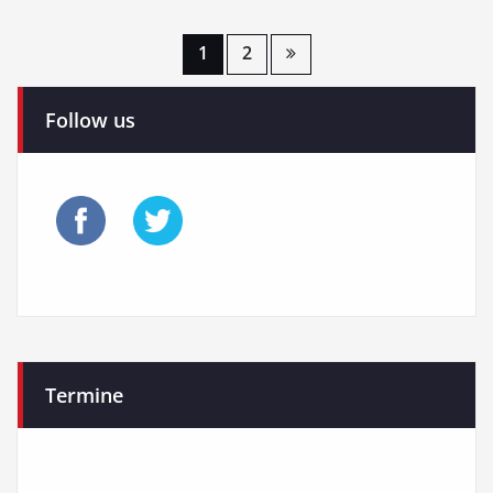
Seitennummerierung
1
2
der
Follow us
Beiträge
Termine