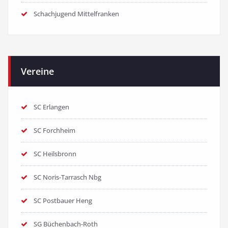
Schachjugend Mittelfranken
Vereine
SC Erlangen
SC Forchheim
SC Heilsbronn
SC Noris-Tarrasch Nbg
SC Postbauer Heng
SG Büchenbach-Roth