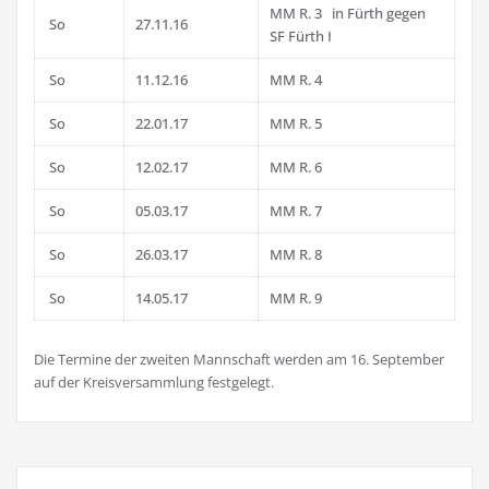
MM R. 3 in Fürth gegen
So
27.11.16
SF Fürth I
So
11.12.16
MM R. 4
So
22.01.17
MM R. 5
So
12.02.17
MM R. 6
So
05.03.17
MM R. 7
So
26.03.17
MM R. 8
So
14.05.17
MM R. 9
Die Termine der zweiten Mannschaft werden am 16. September
auf der Kreisversammlung festgelegt.