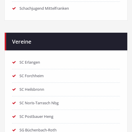
Schachjugend Mittelfranken
Vereine
SC Erlangen
SC Forchheim
SC Heilsbronn
SC Noris-Tarrasch Nbg
SC Postbauer Heng
SG Büchenbach-Roth