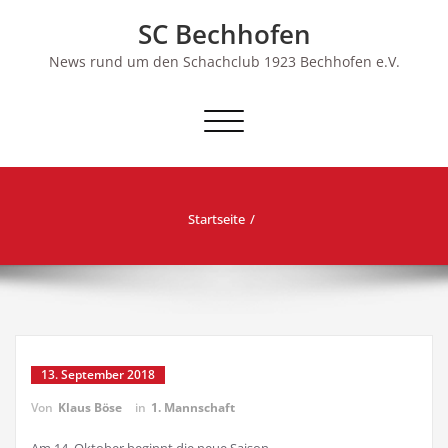
Skip
SC Bechhofen
to
content
News rund um den Schachclub 1923 Bechhofen e.V.
Schalte
Navigation
Startseite
13. September 2018
Von
Klaus Böse
in
1. Mannschaft