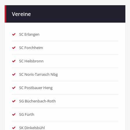
Vereine
SC Erlangen
SC Forchheim
SC Heilsbronn
SC Noris-Tarrasch Nbg
SC Postbauer Heng
SG Büchenbach-Roth
SG Fürth
SK Dinkelsbühl