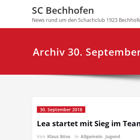
Skip
SC Bechhofen
to
content
News rund um den Schachclub 1923 Bechhofe
Archiv 30. Septembe
30. September 2018
Lea startet mit Sieg im Tea
Von
Klaus Böse
in
Allgemein
,
Jugend