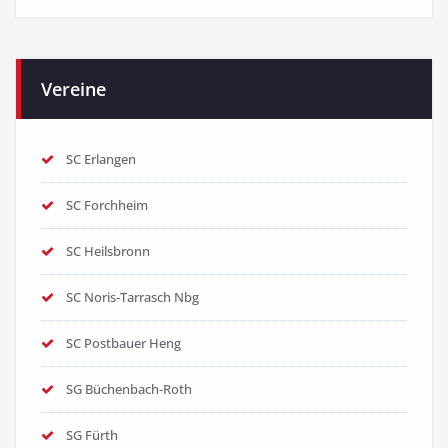
Vereine
SC Erlangen
SC Forchheim
SC Heilsbronn
SC Noris-Tarrasch Nbg
SC Postbauer Heng
SG Büchenbach-Roth
SG Fürth