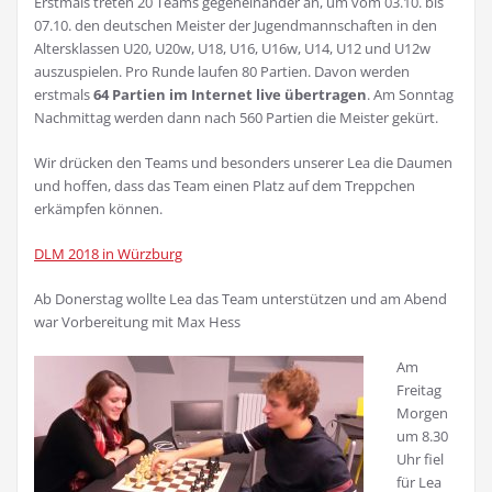
Erstmals treten 20 Teams gegeneinander an, um vom 03.10. bis
07.10. den deutschen Meister der Jugendmannschaften in den
Altersklassen U20, U20w, U18, U16, U16w, U14, U12 und U12w
auszuspielen. Pro Runde laufen 80 Partien. Davon werden
erstmals
64 Partien im Internet live übertragen
. Am Sonntag
Nachmittag werden dann nach 560 Partien die Meister gekürt.
Wir drücken den Teams und besonders unserer Lea die Daumen
und hoffen, dass das Team einen Platz auf dem Treppchen
erkämpfen können.
DLM 2018 in Würzburg
Ab Donerstag wollte Lea das Team unterstützen und am Abend
war Vorbereitung mit Max Hess
Am
Freitag
Morgen
um 8.30
Uhr fiel
für Lea