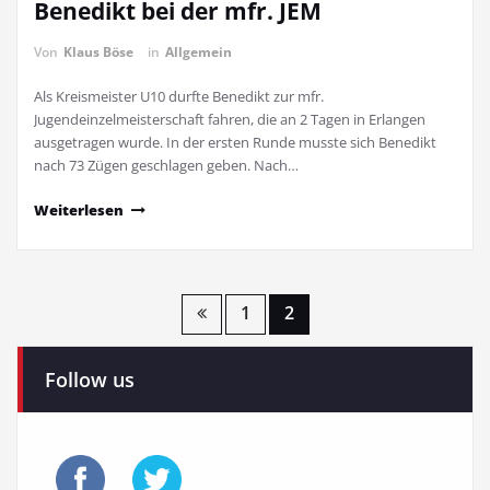
Benedikt bei der mfr. JEM
Von
Klaus Böse
in
Allgemein
Als Kreismeister U10 durfte Benedikt zur mfr.
Jugendeinzelmeisterschaft fahren, die an 2 Tagen in Erlangen
ausgetragen wurde. In der ersten Runde musste sich Benedikt
nach 73 Zügen geschlagen geben. Nach…
Weiterlesen
Seitennummerierung
1
2
der
Follow us
Beiträge