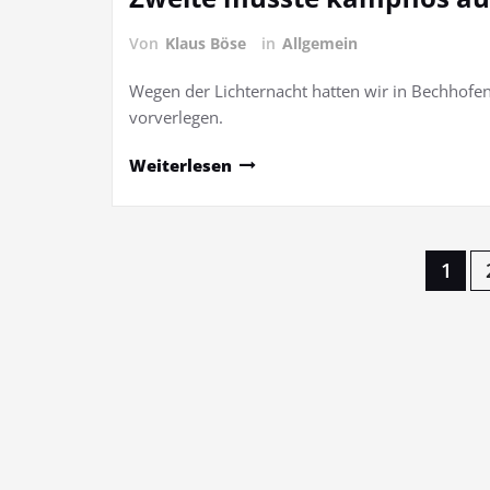
Von
Klaus Böse
in
Allgemein
Wegen der Lichternacht hatten wir in Bechhofen
vorverlegen.
Weiterlesen
Seitennummerierung
1
der
Beiträge