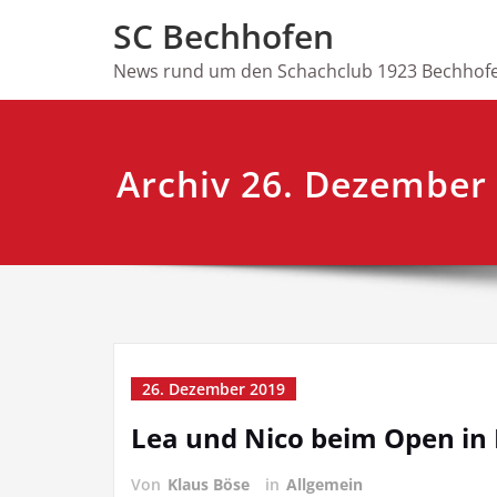
Skip
SC Bechhofen
to
content
News rund um den Schachclub 1923 Bechhofe
Archiv 26. Dezember
26. Dezember 2019
Lea und Nico beim Open in
Von
Klaus Böse
in
Allgemein