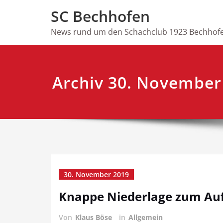
Skip
SC Bechhofen
to
content
News rund um den Schachclub 1923 Bechhofe
Archiv 30. November
30. November 2019
Knappe Niederlage zum Auft
Von
Klaus Böse
in
Allgemein