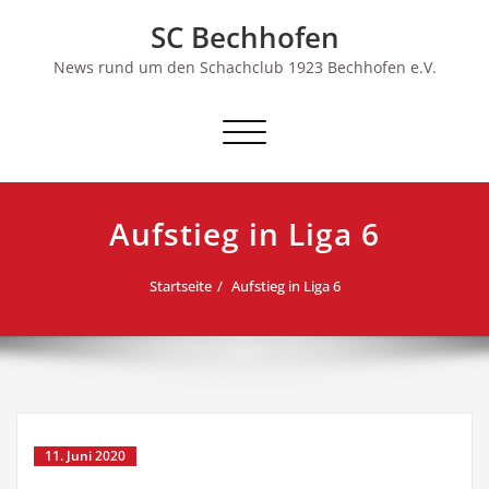
Skip
SC Bechhofen
to
content
News rund um den Schachclub 1923 Bechhofen e.V.
Schalte
Navigation
Aufstieg in Liga 6
Startseite
Aufstieg in Liga 6
11. Juni 2020