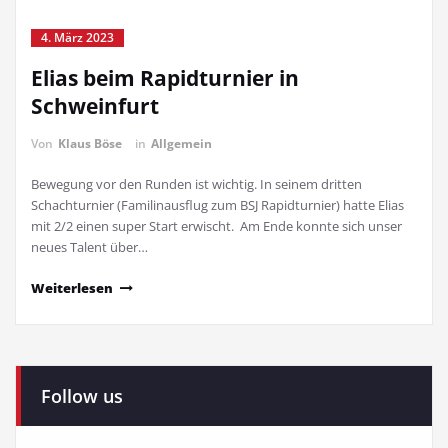
4. März 2023
Elias beim Rapidturnier in
Schweinfurt
Von
Klaus Böse
in
Allgemein
Bewegung vor den Runden ist wichtig. In seinem dritten
Schachturnier (Familinausflug zum BSJ Rapidturnier) hatte Elias
mit 2/2 einen super Start erwischt. Am Ende konnte sich unser
neues Talent über…
Weiterlesen
Follow us