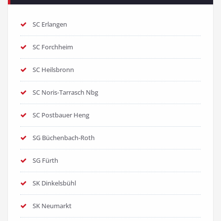
SC Erlangen
SC Forchheim
SC Heilsbronn
SC Noris-Tarrasch Nbg
SC Postbauer Heng
SG Büchenbach-Roth
SG Fürth
SK Dinkelsbühl
SK Neumarkt