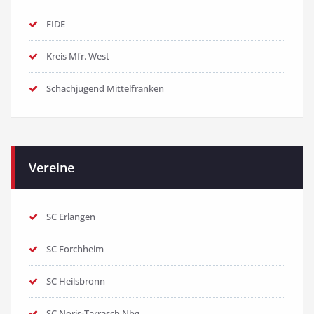
FIDE
Kreis Mfr. West
Schachjugend Mittelfranken
Vereine
SC Erlangen
SC Forchheim
SC Heilsbronn
SC Noris-Tarrasch Nbg