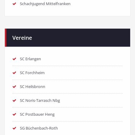
Schachjugend Mittelfranken
Vereine
SC Erlangen
SC Forchheim
SC Heilsbronn
SC Noris-Tarrasch Nbg
SC Postbauer Heng
SG Büchenbach-Roth